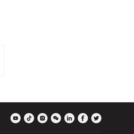






