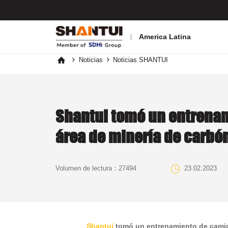
America Latina
Noticias
Noticias SHANTUI



Shantui tomó un entrena
área de minería de carbó

Volumen de lectura：
27494
23.02.2023
Shantui
tomó un entrenamiento de camio