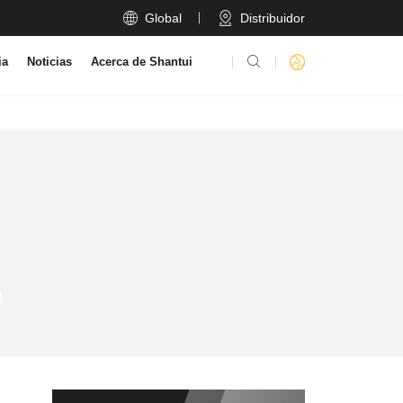

Global
Distribuidor

ia
Noticias
Acerca de Shantui