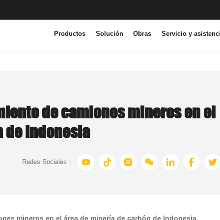
Productos
Solución
Obras
Servicio y asistenc
miento de camiones mineros en el
n de Indonesia







Redes Sociales：
nes mineros en el área de minería de carbón de Indonesia