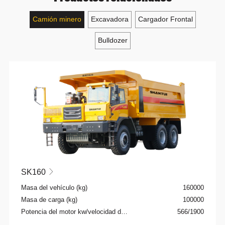
Camión minero
Excavadora
Cargador Frontal
Bulldozer
SK160

Masa del vehículo (kg)
160000
Masa de carga (kg)
100000
Potencia del motor kw/velocidad de rotación rpm
566/1900