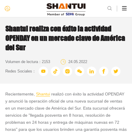

Shantui realiza con éxito la actividad
OPENDAY en un mercado clave de América
del Sur

Volumen de lectura：
2153
24.05.2022







Redes Sociales：
Recientemente,
Shantui
realizó con éxito la actividad OPENDAY
y anunció la operación oficial de una nueva sucursal de ventas
en un mercado clave de América del Sur. Esta sucursal ofrecerá
servicios de "llegada posventa en 8 horas, resolución de
problemas en 24 horas y entrega de máquinas nuevas en 72
horas" para que los usuarios brinden una garantía posventa más