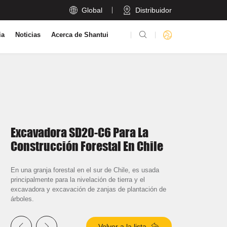

Global
Distribuidor

ia
Noticias
Acerca de Shantui
Excavadora SD20-C6 Para La
Construcción Forestal En Chile
En una granja forestal en el sur de Chile, es usada
principalmente para la nivelación de tierra y el
excavadora y excavación de zanjas de plantación de
árboles.



Volver a la lista